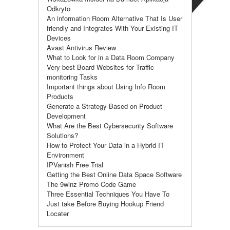
Odkryto
An information Room Alternative That Is User
friendly and Integrates With Your Existing IT
Devices
Avast Antivirus Review
What to Look for in a Data Room Company
Very best Board Websites for Traffic
monitoring Tasks
Important things about Using Info Room
Products
Generate a Strategy Based on Product
Development
What Are the Best Cybersecurity Software
Solutions?
How to Protect Your Data in a Hybrid IT
Environment
IPVanish Free Trial
Getting the Best Online Data Space Software
The 9winz Promo Code Game
Three Essential Techniques You Have To
Just take Before Buying Hookup Friend
Locater