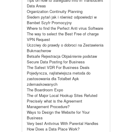
Tips on how to Safeguard Info in Translucent
Data Areas
Organization Continuity Planning
Siedem pytań jak i również odpowiedzi w
Bambet Szyfr Promocyjny
Where to find the Perfect Anti virus Software
The way to select the Best Free of charge
VPN Request
Uczciwy do prawdy o dobroci na Zestawienia
Bukmacherow
Betsafe Rejestracja Objaśnienie podstaw
Secure Data Posting for Business
The Safest VDR For Business Deals
Pojedyncza, najłatwiejsza metoda do
zastosowania dla Totalbet Apk
zdemaskowanych
The Boardroom Expo
The of Major Local Hookup Sites Refuted
Precisely what is the Agreement
Management Procedure?
Ways to Design the Website for Your
Business
Very best Antivirus With Parental Handles
How Does a Data Place Work?