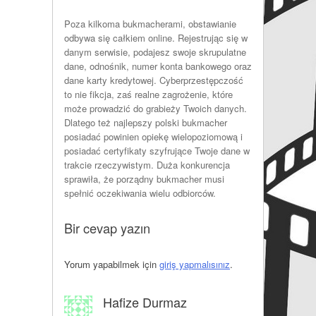
Poza kilkoma bukmacherami, obstawianie
odbywa się całkiem online. Rejestrując się w
danym serwisie, podajesz swoje skrupulatne
dane, odnośnik, numer konta bankowego oraz
dane karty kredytowej. Cyberprzestępczość
to nie fikcja, zaś realne zagrożenie, które
może prowadzić do grabieży Twoich danych.
Dlatego też najlepszy polski bukmacher
posiadać powinien opiekę wielopoziomową i
posiadać certyfikaty szyfrujące Twoje dane w
trakcie rzeczywistym. Duża konkurencja
sprawiła, że porządny bukmacher musi
spełnić oczekiwania wielu odbiorców.
Bir cevap yazın
Yorum yapabilmek için
giriş yapmalısınız
.
Hafize Durmaz