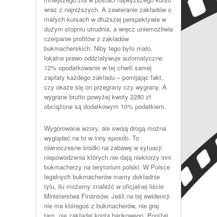
wraz z najniższych. A zawieranie zakładów o
małych kursach w dłuższej perspektywie w
dużym stopniu utrudnia, a wręcz uniemożliwia
czerpanie profitów z zakładów
bukmacherskich. Niby tego było mało,
lokalne prawo oddziaływuje automatyczne
12% opodatkowanie w tej chwili samej
zapłaty każdego zakładu – pomijając fakt,
czy okaże się on przegrany czy wygrany. A
wygrane brutto powyżej kwoty 2280 zł
obciążone są dodatkowym 10% podatkiem.
Wygórowane wzory, ale swoją drogą można
wyglądać na to w inny sposób. To
równoczesne środki na zabawę w sytuacji
niepowodzenia których nie dają niektórzy inni
bukmacherzy na terytorium polski. W Polsce
legalnych bukmacherów mamy dokładnie
tylu, ilu możemy znaleźć w oficjalnej liście
Ministerstwa Finansów. Jeśli na tej ewidencji
nie ma któregoś z bukmacherów, nie graj
tam, nie zakładaj konta bankowego. Poniżej