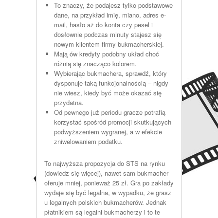
To znaczy, że podajesz tylko podstawowe
dane, na przykład imię, miano, adres e-
mail, hasło aż do konta czy pesel i
dosłownie podczas minuty stajesz się
nowym klientem firmy bukmacherskiej.
Mają ów kredyty podobny układ choć
różnią się znacząco kolorem.
Wybierając bukmachera, sprawdź, który
dysponuje taką funkcjonalnością – nigdy
nie wiesz, kiedy być może okazać się
przydatna.
Od pewnego już periodu gracze potrafią
korzystać spośród promocji skutkujących
podwyższeniem wygranej, a w efekcie
zniwelowaniem podatku.
To najwyższa propozycja do STS na rynku
(dowiedz się więcej), nawet sam bukmacher
oferuje mniej, ponieważ 25 zł. Gra po zakłady
wydaje się być legalna, w wypadku, że grasz
u legalnych polskich bukmacherów. Jednak
płatnikiem są legalni bukmacherzy i to te