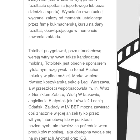
rezultacie spotkania (sportowego lub poza
dziedziną sportu). Wysokość ewentualnej
wygranej zależy od momentu ustalonego
przez firmę bukmacherską kursu na dany
rezultat, obowiązującego w momencie
zawarcia zakładu.
Totalbet przygotował, poza standardową
wersją witryny www, także kandydaturę
mobilną. Totolotek jest obecnie sponsorem
tytularnym rozgrywek na temat Puchar
Lokalny w piłce nożnej. Marka wspiera
również koszykarską sekcję Legii Warszawa,
a w przeszłości współpracowała m. in. Wraz
z Górnikiem Zabrze, Wisłą W krakowie,
Jagiellonią Białystok jak i również Lechią
Gdańsk. Zakłady w LV BET można zawierać
coś znacznie więcej aniżeli tylko przez
witrynę internetową lub w punktach
naziemnych, ale również za pośrednictwem
produktów mobilnej, jaka dostępna wydaje się
na systemach Android oraz iOS.